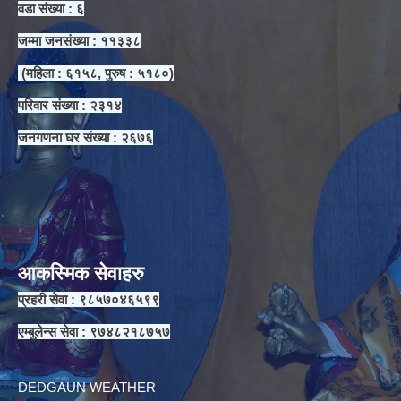
वडा संख्या : ६
जम्मा जनसंख्या : ११३३८
(महिला : ६१५८, पुरुष : ५१८०)
परिवार संख्या : २३१४
जनगणना घर संख्या : २६७६
आकस्मिक सेवाहरु
प्रहरी सेवा : ९८५७०४६५९९
एम्बुलेन्स सेवा : ९७४८२१८७५७
DEDGAUN WEATHER