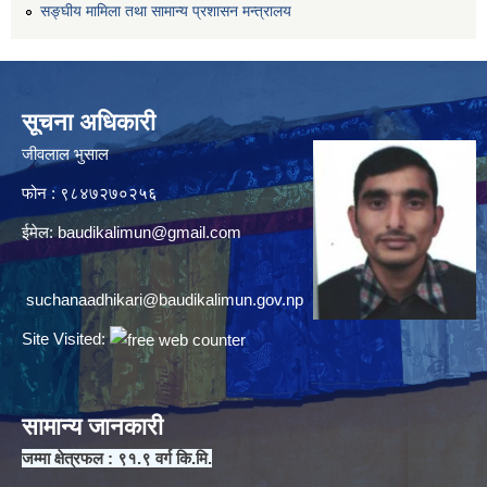
सङ्घीय मामिला तथा सामान्य प्रशासन मन्त्रालय
सूचना अधिकारी
जीवलाल भुसाल
फोन : ९८४७२७०२५६
ईमेल:
baudikalimun@gmail.com
suchanaadhikari@baudikalimun.gov.np
Site Visited:
सामान्य जानकारी
जम्मा क्षेत्रफल : ९१.९ वर्ग कि.मि.