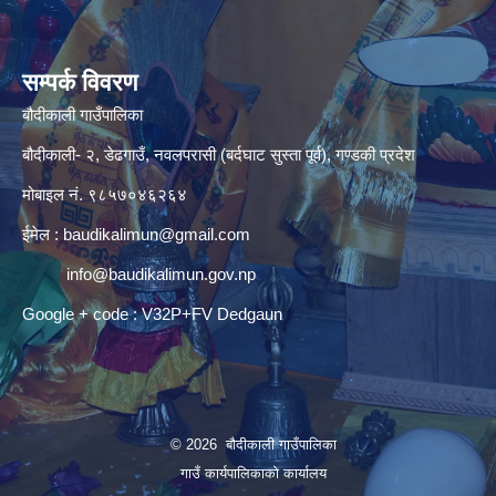
सम्पर्क विवरण
बौदीकाली गाउँपालिका
बौदीकाली- २, डेढगाउँ, नवलपरासी (बर्दघाट सुस्ता पूर्व), गण्डकी प्रदेश
मोबाइल नं. ९८५७०४६२६४
ईमेल :
baudikalimun@gmail.com
info@baudikalimun.gov.np
Google + code : V32P+FV Dedgaun
© 2026 बौदीकाली गाउँपालिका
गाउँ कार्यपालिकाको कार्यालय