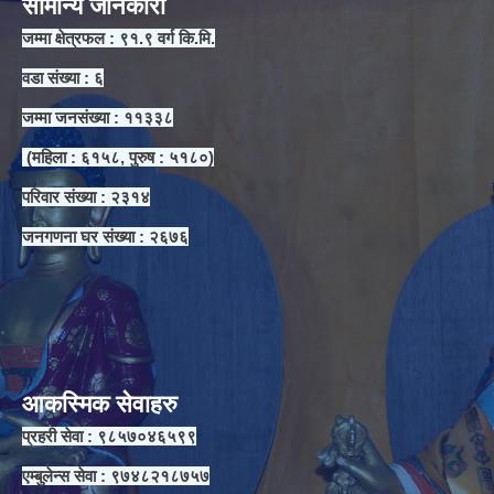
सामान्य जानकारी
जम्मा क्षेत्रफल : ९१.९ वर्ग कि.मि.
वडा संख्या : ६
जम्मा जनसंख्या : ११३३८
(महिला : ६१५८, पुरुष : ५१८०)
परिवार संख्या : २३१४
जनगणना घर संख्या : २६७६
आकस्मिक सेवाहरु
प्रहरी सेवा : ९८५७०४६५९९
एम्बुलेन्स सेवा : ९७४८२१८७५७