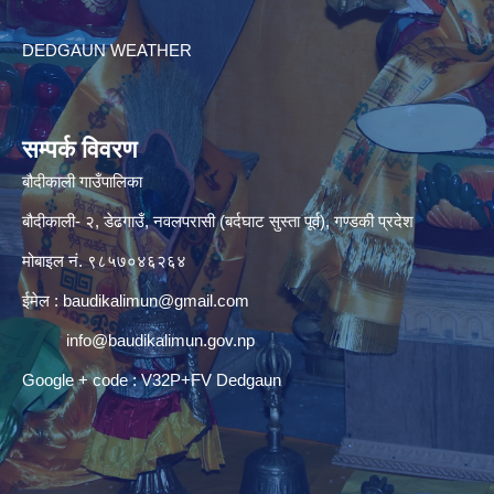
DEDGAUN WEATHER
सम्पर्क विवरण
बौदीकाली गाउँपालिका
बौदीकाली- २, डेढगाउँ, नवलपरासी (बर्दघाट सुस्ता पूर्व), गण्डकी प्रदेश
मोबाइल नं. ९८५७०४६२६४
ईमेल :
baudikalimun@gmail.com
info@baudikalimun.gov.np
Google + code : V32P+FV Dedgaun