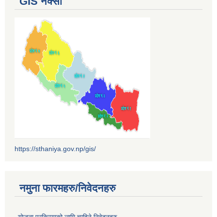
GIS नक्सा
https://sthaniya.gov.np/gis/
नमुना फारमहरु/निवेदनहरु
योजना प्रक्रियाको लागि चाहिने निवेदनहरु