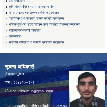
अर्थ मन्त्रालय
कृषि विकास निर्देशनालय, गण्डकी प्रदेश
नेपाल लाइभस्टक सेक्टर इनोभेसन आयोजना
प्रादेशिक तथा स्थानीय शासन सहयोग कार्यक्रम
भौतिक पूर्वाधार, शहरी विकास तथा यातायात व्यवस्था मन्त्रालय
महालेखापरीक्षकको कार्यालय
श्रमसंसार
सङ्घीय मामिला तथा सामान्य प्रशासन मन्त्रालय
सूचना अधिकारी
जीवलाल भुसाल
फोन : ९८४७२७०२५६
ईमेल:
baudikalimun@gmail.com
suchanaadhikari@baudikalimun.gov.np