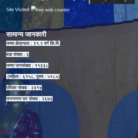
Site Visited:
सामान्य जानकारी
जम्मा क्षेत्रफल : ९१.९ वर्ग कि.मि.
वडा संख्या : ६
जम्मा जनसंख्या : ११३३८
(महिला : ६१५८, पुरुष : ५१८०)
परिवार संख्या : २३१४
जनगणना घर संख्या : २६७६