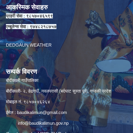
आकस्मिक सेवाहरु
प्रहरी सेवा : ९८५७०४६५९९
एम्बुलेन्स सेवा : ९७४८२१८७५७
DEDGAUN WEATHER
सम्पर्क विवरण
बौदीकाली गाउँपालिका
बौदीकाली- २, डेढगाउँ, नवलपरासी (बर्दघाट सुस्ता पूर्व), गण्डकी प्रदेश
मोबाइल नं. ९८५७०४६२६४
ईमेल :
baudikalimun@gmail.com
info@baudikalimun.gov.np