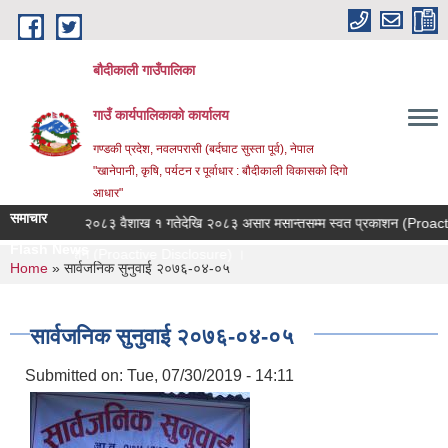
Skip to main content
बौदीकाली गाउँपालिका
गाउँ कार्यपालिकाको कार्यालय
गण्डकी प्रदेश, नवलपरासी (बर्दघाट सुस्ता पूर्व), नेपाल
"खानेपानी, कृषि, पर्यटन र पूर्वाधार : बौदीकाली विकासको दिगो
आधार"
समाचार
ा ।
२०८३ वैशाख १ गतेदेखि २०८३ असार मसान्तसम्म स्वत प्रकाशन (Proactive D
Flash News
वत प्रकाशन (Proactive Disclosure) ।
You are here
Home
» सार्वजनिक सुनुवाई २०७६-०४-०५
सार्वजनिक सुनुवाई २०७६-०४-०५
Submitted on:
Tue, 07/30/2019 - 14:11