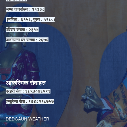
जम्मा जनसंख्या : ११३३८
(महिला : ६१५८, पुरुष : ५१८०)
परिवार संख्या : २३१४
जनगणना घर संख्या : २६७६
आकस्मिक सेवाहरु
प्रहरी सेवा : ९८५७०४६५९९
एम्बुलेन्स सेवा : ९७४८२१८७५७
DEDGAUN WEATHER