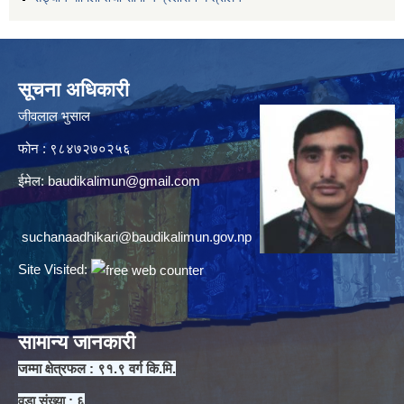
सूचना अधिकारी
जीवलाल भुसाल
फोन : ९८४७२७०२५६
ईमेल:
baudikalimun@gmail.com
suchanaadhikari@baudikalimun.gov.np
Site Visited:
सामान्य जानकारी
जम्मा क्षेत्रफल : ९१.९ वर्ग कि.मि.
वडा संख्या : ६