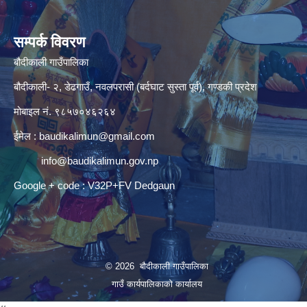
सम्पर्क विवरण
बौदीकाली गाउँपालिका
बौदीकाली- २, डेढगाउँ, नवलपरासी (बर्दघाट सुस्ता पूर्व), गण्डकी प्रदेश
मोबाइल नं. ९८५७०४६२६४
ईमेल :
baudikalimun@gmail.com
info@baudikalimun.gov.np
Google + code : V32P+FV Dedgaun
© 2026 बौदीकाली गाउँपालिका
गाउँ कार्यपालिकाको कार्यालय