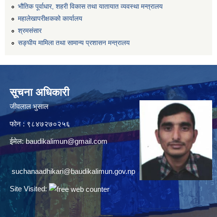
भौतिक पूर्वाधार, शहरी विकास तथा यातायात व्यवस्था मन्त्रालय
महालेखापरीक्षकको कार्यालय
श्रमसंसार
सङ्घीय मामिला तथा सामान्य प्रशासन मन्त्रालय
सूचना अधिकारी
जीवलाल भुसाल
फोन : ९८४७२७०२५६
ईमेल:
baudikalimun@gmail.com
suchanaadhikari@baudikalimun.gov.np
Site Visited: