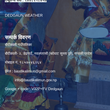
एम्बुलेन्स सेवा : ९७४८२१८७५७
DEDGAUN WEATHER
सम्पर्क विवरण
बौदीकाली गाउँपालिका
बौदीकाली- २, डेढगाउँ, नवलपरासी (बर्दघाट सुस्ता पूर्व), गण्डकी प्रदेश
मोबाइल नं. ९८५७०४६२६४
ईमेल :
baudikalimun@gmail.com
info@baudikalimun.gov.np
Google + code : V32P+FV Dedgaun