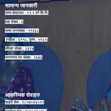
सामान्य जानकारी
जम्मा क्षेत्रफल : ९१.९ वर्ग कि.मि.
वडा संख्या : ६
जम्मा जनसंख्या : ११३३८
(महिला : ६१५८, पुरुष : ५१८०)
परिवार संख्या : २३१४
जनगणना घर संख्या : २६७६
आकस्मिक सेवाहरु
प्रहरी सेवा : ९८५७०४६५९९