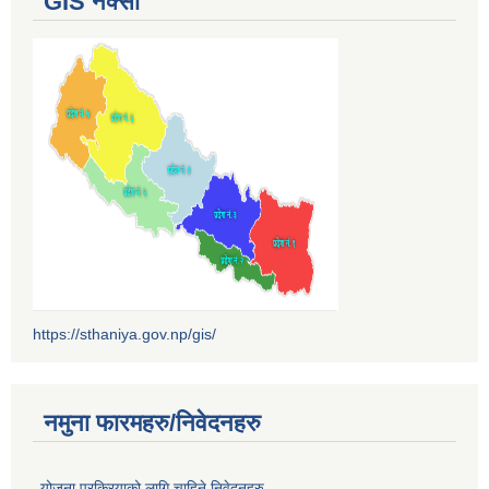
GIS नक्सा
https://sthaniya.gov.np/gis/
नमुना फारमहरु/निवेदनहरु
योजना प्रक्रियाको लागि चाहिने निवेदनहरु