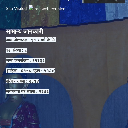
Site Visited:
सामान्य जानकारी
जम्मा क्षेत्रफल : ९१.९ वर्ग कि.मि.
वडा संख्या : ६
जम्मा जनसंख्या : ११३३८
(महिला : ६१५८, पुरुष : ५१८०)
परिवार संख्या : २३१४
जनगणना घर संख्या : २६७६