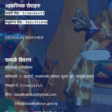
आकस्मिक सेवाहरु
प्रहरी सेवा : ९८५७०४६५९९
एम्बुलेन्स सेवा : ९७४८२१८७५७
DEDGAUN WEATHER
सम्पर्क विवरण
बौदीकाली गाउँपालिका
बौदीकाली- २, डेढगाउँ, नवलपरासी (बर्दघाट सुस्ता पूर्व), गण्डकी प्रदेश
मोबाइल नं. ९८५७०४६२६४
ईमेल :
baudikalimun@gmail.com
info@baudikalimun.gov.np