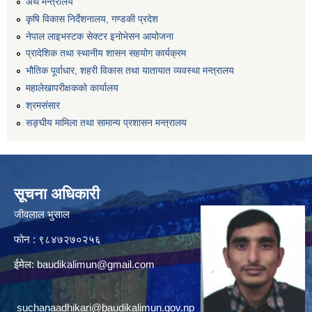
अर्थ मन्त्रालय
कृषि विकास निर्देशनालय, गण्डकी प्रदेश
नेपाल लाइभस्टक सेक्टर इनोभेसन आयोजना
प्रादेशिक तथा स्थानीय शासन सहयोग कार्यक्रम
भौतिक पूर्वाधार, शहरी विकास तथा यातायात व्यवस्था मन्त्रालय
महालेखापरीक्षकको कार्यालय
श्रमसंसार
सङ्घीय मामिला तथा सामान्य प्रशासन मन्त्रालय
सूचना अधिकारी
जीवलाल भुसाल
फोन : ९८४७२७०२५६
ईमेल:
baudikalimun@gmail.com
suchanaadhikari@baudikalimun.gov.np