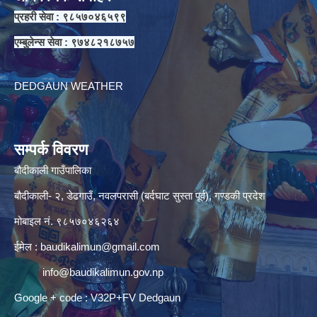
प्रहरी सेवा : ९८५७०४६५९९
एम्बुलेन्स सेवा : ९७४८२१८७५७
DEDGAUN WEATHER
सम्पर्क विवरण
बौदीकाली गाउँपालिका
बौदीकाली- २, डेढगाउँ, नवलपरासी (बर्दघाट सुस्ता पूर्व), गण्डकी प्रदेश
मोबाइल नं. ९८५७०४६२६४
ईमेल :
baudikalimun@gmail.com
info@baudikalimun.gov.np
Google + code : V32P+FV Dedgaun