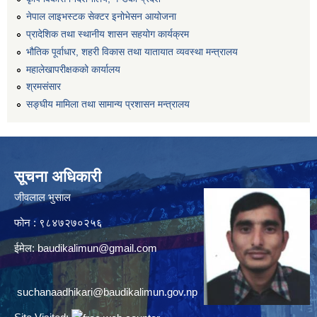
नेपाल लाइभस्टक सेक्टर इनोभेसन आयोजना
प्रादेशिक तथा स्थानीय शासन सहयोग कार्यक्रम
भौतिक पूर्वाधार, शहरी विकास तथा यातायात व्यवस्था मन्त्रालय
महालेखापरीक्षकको कार्यालय
श्रमसंसार
सङ्घीय मामिला तथा सामान्य प्रशासन मन्त्रालय
सूचना अधिकारी
जीवलाल भुसाल
फोन : ९८४७२७०२५६
ईमेल:
baudikalimun@gmail.com
suchanaadhikari@baudikalimun.gov.np