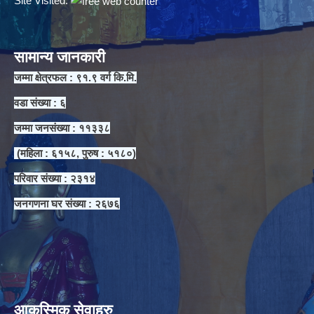
Site Visited:
सामान्य जानकारी
जम्मा क्षेत्रफल : ९१.९ वर्ग कि.मि.
वडा संख्या : ६
जम्मा जनसंख्या : ११३३८
(महिला : ६१५८, पुरुष : ५१८०)
परिवार संख्या : २३१४
जनगणना घर संख्या : २६७६
आकस्मिक सेवाहरु